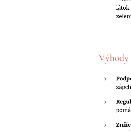
látok
zelen
Výhody 
Podpo
zápch
Regul
pomáh
Zníže