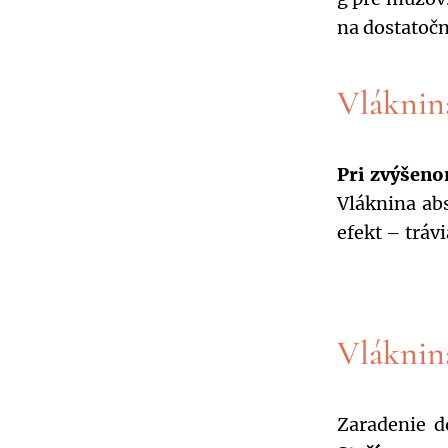
na dostatočn
Vláknina
Pri zvýšeno
Vláknina ab
efekt – trávi
Vláknina
Zaradenie d