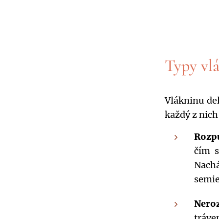
Typy vl
Vlákninu de
každý z nich
Rozp
čím s
Nach
semie
Nero
tráve