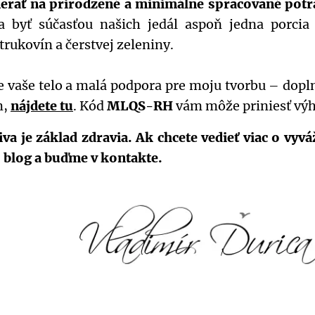
merať na prirodzené a minimálne spracované potr
 byť súčasťou našich jedál aspoň jedna porcia
trukovín a čerstvej zeleniny.
 vaše telo a malá podpora pre moju tvorbu – dopl
m,
nájdete tu
. Kód
MLQS-RH
vám môže priniesť vý
va je základ zdravia. Ak chcete vedieť viac o vyvá
 blog a buďme v kontakte.