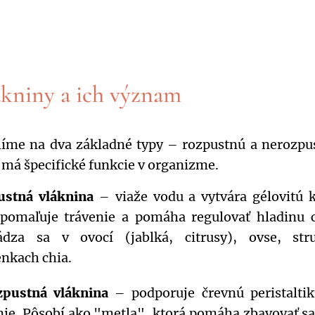
ákniny a ich význam
líme na dva základné typy – rozpustnú a nerozpu
 má špecifické funkcie v organizme.
ustná vláknina
– viaže vodu a vytvára gélovitú k
pomaľuje trávenie a pomáha regulovať hladinu c
ádza sa v ovocí (jablká, citrusy), ovse, str
nkach chia.
zpustná vláknina
– podporuje črevnú peristaltik
nie. Pôsobí ako "metla", ktorá pomáha zbavovať s