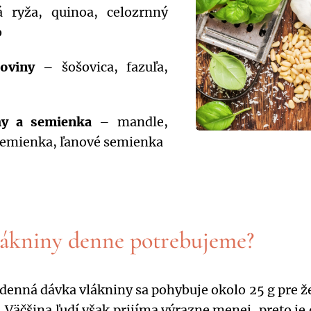
 ryža, quinoa, celozrnný
b
oviny
– šošovica, fazuľa,
hy a semienka
– mandle,
semienka, ľanové semienka
lákniny denne potrebujeme?
enná dávka vlákniny sa pohybuje okolo 25 g pre ž
 Väčšina ľudí však prijíma výrazne menej, preto je 