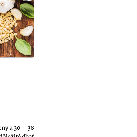
eny a 30 – 38
dôležité dbať