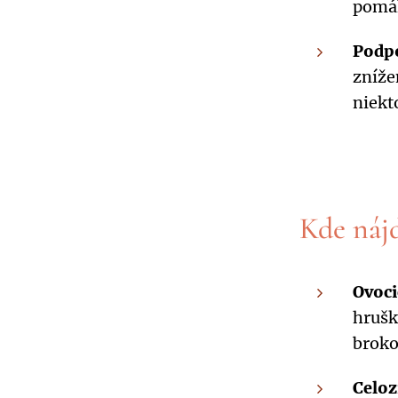
pomáh
Podp
zníže
niekt
Kde náj
Ovoc
hruš
broko
Celo