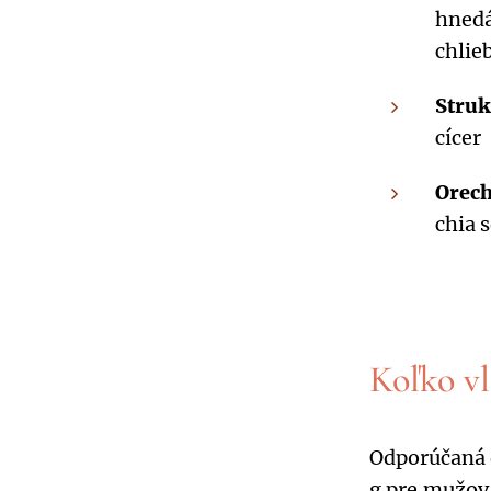
hnedá
chlie
Struk
cícer
Orec
chia 
Koľko v
Odporúčaná d
g pre mužov.