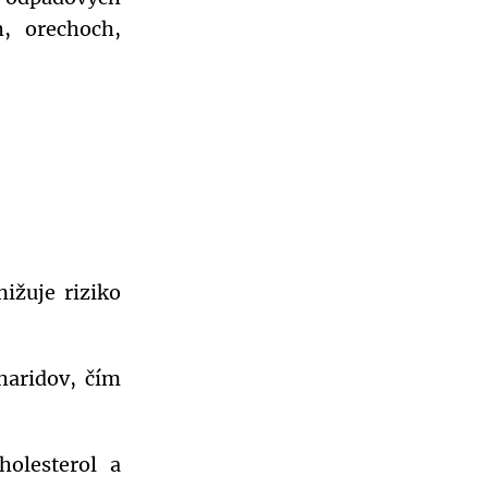
h, orechoch,
ižuje riziko
haridov, čím
olesterol a