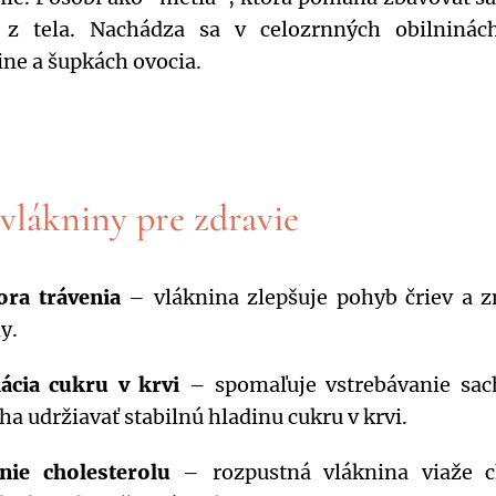
 z tela. Nachádza sa v celozrnných obilninác
ine a šupkách ovocia.
vlákniny pre zdravie
ra trávenia
– vláknina zlepšuje pohyb čriev a zn
y.
ácia cukru v krvi
– spomaľuje vstrebávanie sac
a udržiavať stabilnú hladinu cukru v krvi.
nie cholesterolu
– rozpustná vláknina viaže ch