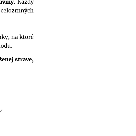
aviny.
Každý
 celozrnných
nky, na ktoré
hodu.
ženej strave,