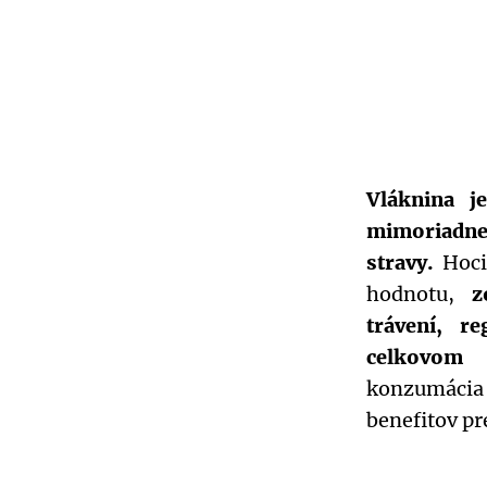
Vláknina j
mimoriadn
stravy.
Hoci
hodnotu,
z
trávení, r
celkovom
konzumácia 
benefitov pre