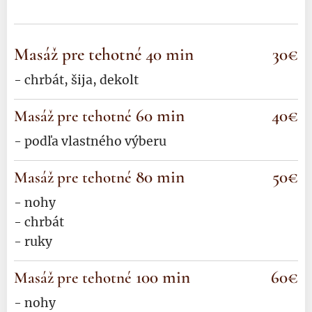
Masáž pre tehotné 40
min
30€
- chrbát, šija, dekolt
60
min
40€
Masáž pre tehotné
-
podľa vlastného výberu
80
min
50€
Masáž pre tehotné
- nohy
- chrbát
- ruky
100
min
60€
Masáž pre tehotné
- nohy