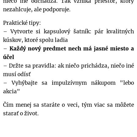
niečo iné odchádza. Tak vzniká priestor, ktorý
nezahlcuje, ale podporuje.
Praktické tipy:
– Vytvorte si kapsulový šatník: pár kvalitných
kúskov, ktoré spolu ladia
–
Každý nový predmet nech má jasné miesto a
účel
– Držte sa pravidla: ak niečo prichádza, niečo iné
musí odísť
– Vyhýbajte sa impulzívnym nákupom "lebo
akcia"
Čím menej sa staráte o veci, tým viac sa môžete
starať o život.