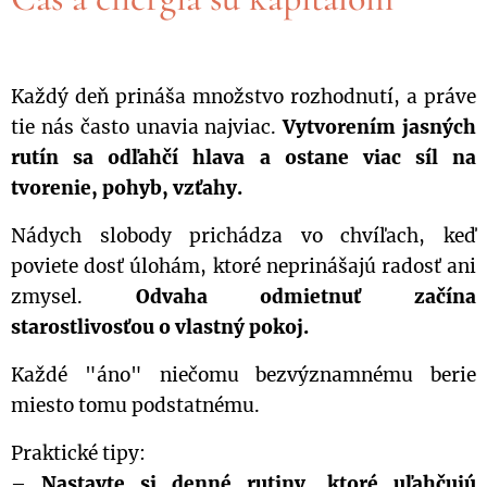
Každý deň prináša množstvo rozhodnutí, a práve
tie nás často unavia najviac.
Vytvorením jasných
rutín sa odľahčí hlava a ostane viac síl na
tvorenie, pohyb, vzťahy.
Nádych slobody prichádza vo chvíľach, keď
poviete dosť úlohám, ktoré neprinášajú radosť ani
zmysel.
Odvaha odmietnuť začína
starostlivosťou o vlastný pokoj.
Každé "áno" niečomu bezvýznamnému berie
miesto tomu podstatnému.
Praktické tipy:
–
Nastavte si denné rutiny, ktoré uľahčujú