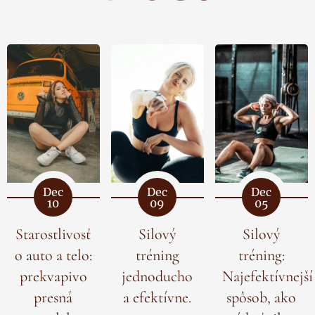
Dec
Dec
Dec
10
09
05
Starostlivosť
Silový
Silový
o auto a telo:
tréning
tréning:
prekvapivo
jednoducho
Najefektívnejší
presná
a efektívne.
spôsob, ako