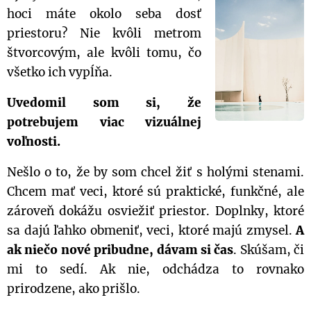
hoci máte okolo seba dosť
priestoru? Nie kvôli metrom
štvorcovým, ale kvôli tomu, čo
všetko ich vypĺňa.
Uvedomil som si, že
potrebujem viac vizuálnej
voľnosti.
Nešlo o to, že by som chcel žiť s holými stenami.
Chcem mať veci, ktoré sú praktické, funkčné, ale
zároveň dokážu osviežiť priestor. Doplnky, ktoré
sa dajú ľahko obmeniť, veci, ktoré majú zmysel.
A
ak niečo nové pribudne, dávam si čas
. Skúšam, či
mi to sedí. Ak nie, odchádza to rovnako
prirodzene, ako prišlo.