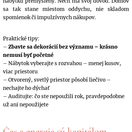
nábytku premyslený. Nech má svoj dôvod. Domov
sa tak stane miestom oddychu, nie skladom
spomienok či impulzívnych nákupov.
Praktické tipy:
–
Zbavte sa dekorácií bez významu – krásno
nemusí byť početné
– Nábytok vyberajte s rozvahou – menej kusov,
viac priestoru
– Otvorený, svetlý priestor pôsobí liečivo –
nechajte ho dýchať
– Auditujte: čo ste nepoužili rok, pravdepodobne
už ani nepoužijete
Čas a energia sú kapitálom