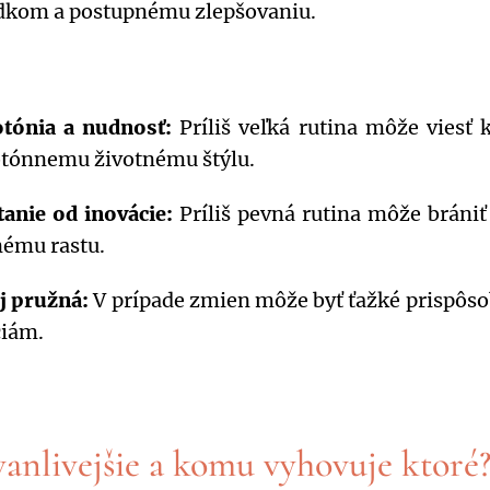
dkom a postupnému zlepšovaniu.
tónia a nudnosť:
Príliš veľká rutina môže viesť
ónnemu životnému štýlu.
anie od inovácie:
Príliš pevná rutina môže brániť
ému rastu.
 pružná:
V prípade zmien môže byť ťažké prispôso
ciám.
vanlivejšie a komu vyhovuje ktoré