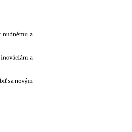
 k nudnému a
 inováciám a
biť sa novým
?