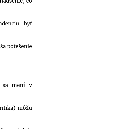
nadšenie, čo
ndenciu byť
áša potešenie
o sa mení v
ritika) môžu