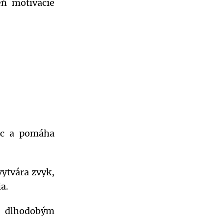
ň motivácie
ec a pomáha
ytvára zvyk,
a.
k dlhodobým