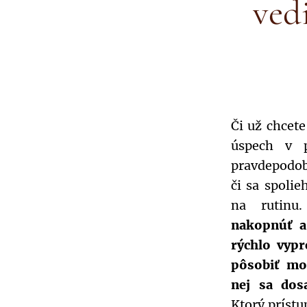
ved
Či už chcete
úspech v p
pravdepodobn
či sa spolie
na rutin
nakopnúť a
rýchlo vyp
pôsobiť mo
nej sa dos
Ktorý prístu