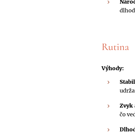
Nároč
dlhod
Rutina
Výhody:
Stabi
udrža
Zvyk 
čo ve
Dlho