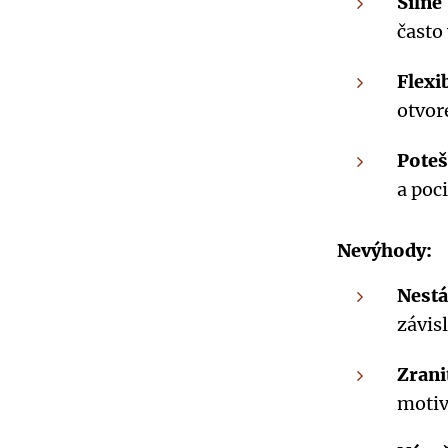
Silné
často
Flexi
otvor
Poteš
a poc
Nevýhody:
Nestá
závis
Zrani
motiv