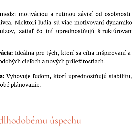
 medzi motiváciou a rutinou závisí od osobnosti
tlivca. Niektorí ľudia sú viac motivovaní dynamik
lzov, zatiaľ čo iní uprednostňujú štruktúrovan
ácia:
Ideálna pre tých, ktorí sa cítia inšpirovaní a 
odobých cieľoch a nových príležitostiach.
a:
Vyhovuje ľuďom, ktorí uprednostňujú stabilitu,
obé plánovanie.
 dlhodobému úspechu