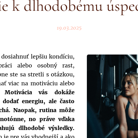
ie k dlhodobému úspe
19.03.2025
 dosiahnuť lepšiu kondíciu,
ráci alebo osobný rast,
e ste sa stretli s otázkou,
hať viac na motiváciu alebo
u.
Motivácia vás dokáže
 dodať energiu, ale často
rchá. Naopak, rutina môže
notónne, no práve vďaka
ahujú dlhodobé výsledky.
p je pre vás vhodnejší a ako