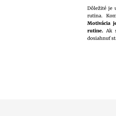
Dôležité je 
rutina. Ko
Motivácia j
rutine.
Ak s
dosiahnuť st