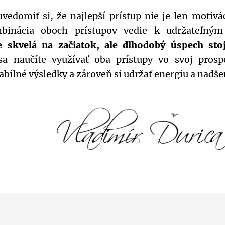
uvedomiť si, že najlepší prístup nie je len motivá
mbinácia oboch prístupov vedie k udržateľným
e skvelá na začiatok, ale dlhodobý úspech sto
a naučíte využívať oba prístupy vo svoj prosp
abilné výsledky a zároveň si udržať energiu a nadše