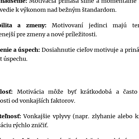
 nadšenie:
Motivácia prináša silné a momentálne 
 vedie k výkonom nad bežným štandardom.
bilita a zmeny:
Motivovaní jedinci majú te
enejší pre zmeny a nové príležitosti.
enie a úspech:
Dosiahnutie cieľov motivuje a prin
it úspechu.
losť:
Motivácia môže byť krátkodobá a čast
losti od vonkajších faktorov.
teľnosť:
Vonkajšie vplyvy (napr. zlyhanie alebo k
áciu rýchlo zničiť.