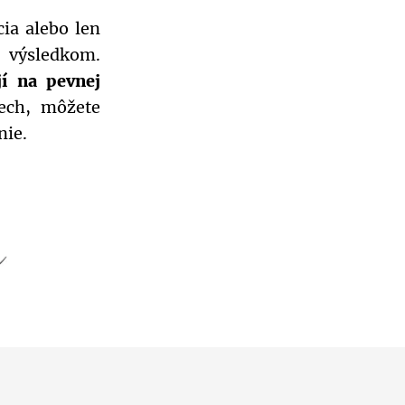
cia alebo len
 výsledkom.
jí na pevnej
ech, môžete
nie.