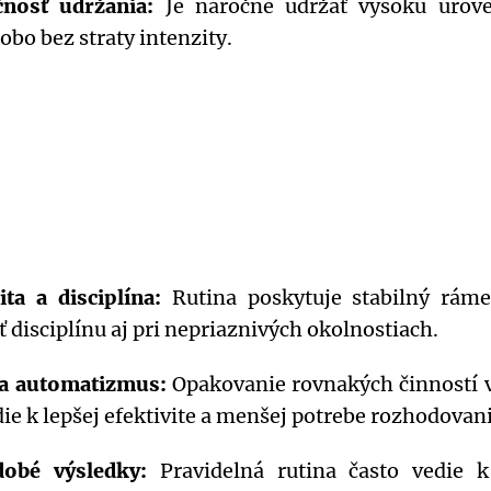
nosť udržania:
Je náročné udržať vysokú úrove
obo bez straty intenzity.
lita a disciplína:
Rutina poskytuje stabilný rám
ť disciplínu aj pri nepriaznivých okolnostiach.
a automatizmus:
Opakovanie rovnakých činností v
die k lepšej efektivite a menšej potrebe rozhodovani
dobé výsledky:
Pravidelná rutina často vedie 