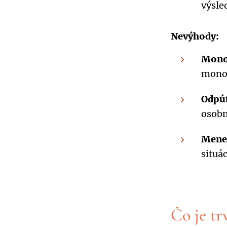
výsle
Nevýhody:
Mono
monot
Odpút
osobn
Menej
situá
Čo je tr