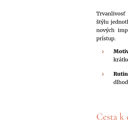
Trvanlivosť
štýlu jedno
nových impu
prístup.
Motiv
krátk
Rutin
dlhod
Cesta k