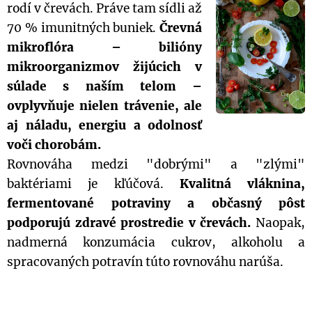
rodí v črevách. Práve tam sídli až
70 % imunitných buniek.
Črevná
mikroflóra – bilióny
mikroorganizmov žijúcich v
súlade s naším telom –
ovplyvňuje nielen trávenie, ale
aj náladu, energiu a odolnosť
voči chorobám.
Rovnováha medzi "dobrými" a "zlými"
baktériami je kľúčová.
Kvalitná vláknina,
fermentované potraviny a občasný pôst
podporujú zdravé prostredie v črevách.
Naopak,
nadmerná konzumácia cukrov, alkoholu a
spracovaných potravín túto rovnováhu narúša.