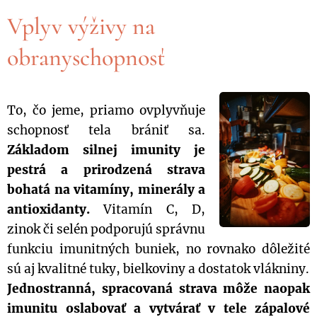
Vplyv výživy na
obranyschopnosť
To, čo jeme, priamo ovplyvňuje
schopnosť tela brániť sa.
Základom silnej imunity je
pestrá a prirodzená strava
bohatá na vitamíny, minerály a
antioxidanty.
Vitamín C, D,
zinok či selén podporujú správnu
funkciu imunitných buniek, no rovnako dôležité
sú aj kvalitné tuky, bielkoviny a dostatok vlákniny.
Jednostranná, spracovaná strava môže naopak
imunitu oslabovať a vytvárať v tele zápalové