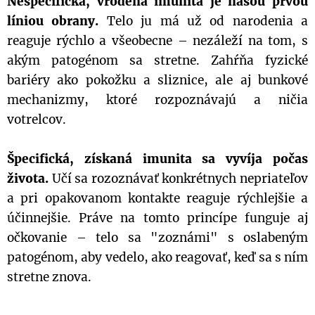
Nešpecifická, vrodená imunita je našou prvou
líniou obrany.
Telo ju má už od narodenia a
reaguje rýchlo a všeobecne – nezáleží na tom, s
akým patogénom sa stretne. Zahŕňa fyzické
bariéry ako pokožku a sliznice, ale aj bunkové
mechanizmy, ktoré rozpoznávajú a ničia
votrelcov.
Špecifická, získaná imunita sa vyvíja počas
života.
Učí sa rozoznávať konkrétnych nepriateľov
a pri opakovanom kontakte reaguje rýchlejšie a
účinnejšie. Práve na tomto princípe funguje aj
očkovanie – telo sa "zoznámi" s oslabeným
patogénom, aby vedelo, ako reagovať, keď sa s ním
stretne znova.