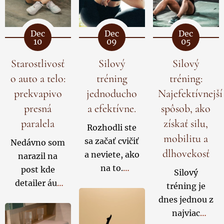
Dec
Dec
Dec
10
09
05
Starostlivosť
Silový
Silový
o auto a telo:
tréning
tréning:
prekvapivo
jednoducho
Najefektívnejší
presná
a efektívne.
spôsob, ako
paralela
získať silu,
Rozhodli ste
mobilitu a
sa začať cvičiť
Nedávno som
dlhovekosť
a neviete, ako
narazil na
na to.
post kde
Silový
Premýšľate,
detailer áut
tréning je
kde začať,
hovoril, že
dnes jednou z
aké cviky si
niektoré
najviac
vybrať a ako
vozidlá prídu