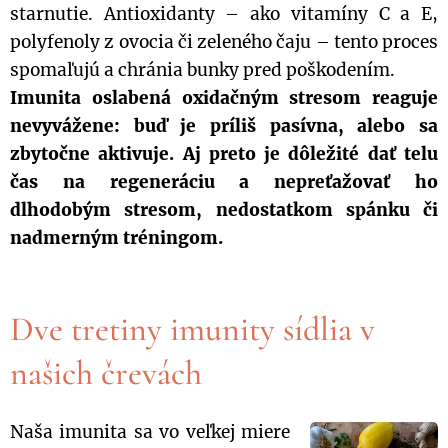
starnutie. Antioxidanty – ako vitamíny C a E,
polyfenoly z ovocia či zeleného čaju – tento proces
spomaľujú a chránia bunky pred poškodením.
Imunita oslabená oxidačným stresom reaguje
nevyvážene: buď je príliš pasívna, alebo sa
zbytočne aktivuje. Aj preto je dôležité dať telu
čas na regeneráciu a nepreťažovať ho
dlhodobým stresom, nedostatkom spánku či
nadmerným tréningom.
Dve tretiny imunity sídlia v
našich črevách
Naša imunita sa vo veľkej miere