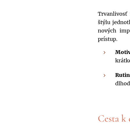
Trvanlivosť
štýlu jedno
nových impu
prístup.
Motiv
krátk
Rutin
dlhod
Cesta k