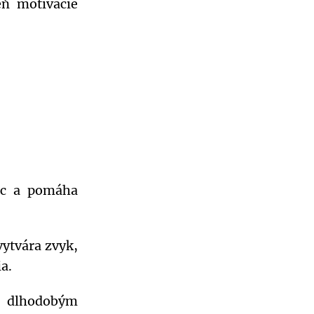
ň motivácie
ec a pomáha
ytvára zvyk,
a.
k dlhodobým