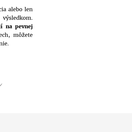
cia alebo len
 výsledkom.
jí na pevnej
ech, môžete
nie.