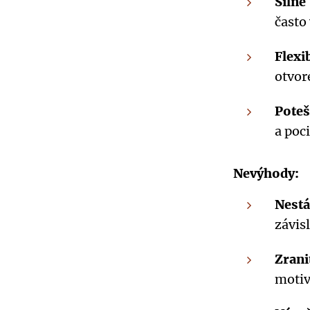
Silné
často
Flexi
otvor
Poteš
a poc
Nevýhody:
Nestá
závis
Zrani
motiv