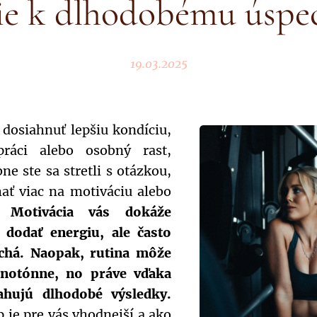
ie k dlhodobému úspe
19.03.2025
 dosiahnuť lepšiu kondíciu,
ráci alebo osobný rast,
e ste sa stretli s otázkou,
hať viac na motiváciu alebo
u.
Motivácia vás dokáže
 dodať energiu, ale často
rchá. Naopak, rutina môže
notónne, no práve vďaka
ahujú dlhodobé výsledky.
p je pre vás vhodnejší a ako