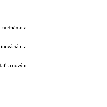
 k nudnému a
 inováciám a
biť sa novým
?