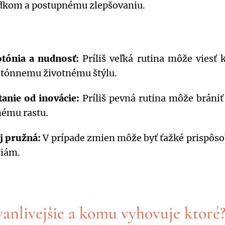
dkom a postupnému zlepšovaniu.
tónia a nudnosť:
Príliš veľká rutina môže viesť
ónnemu životnému štýlu.
anie od inovácie:
Príliš pevná rutina môže brániť
ému rastu.
 pružná:
V prípade zmien môže byť ťažké prispôso
ciám.
vanlivejšie a komu vyhovuje ktoré