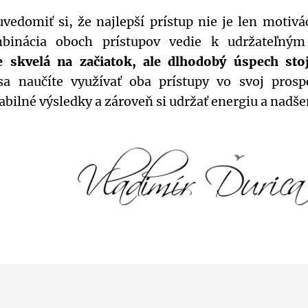
uvedomiť si, že najlepší prístup nie je len motivá
mbinácia oboch prístupov vedie k udržateľným
e skvelá na začiatok, ale dlhodobý úspech sto
a naučíte využívať oba prístupy vo svoj prosp
abilné výsledky a zároveň si udržať energiu a nadše