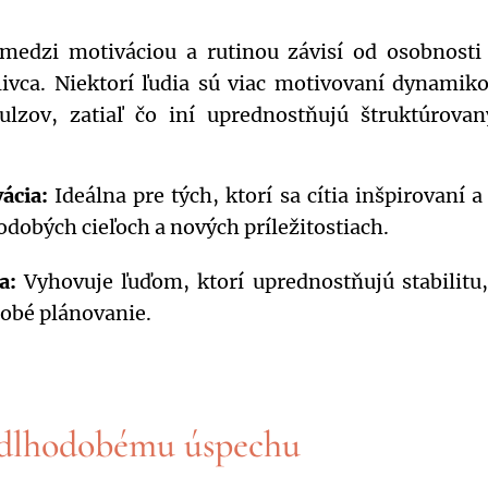
 medzi motiváciou a rutinou závisí od osobnosti
tlivca. Niektorí ľudia sú viac motivovaní dynamik
lzov, zatiaľ čo iní uprednostňujú štruktúrovan
ácia:
Ideálna pre tých, ktorí sa cítia inšpirovaní a 
odobých cieľoch a nových príležitostiach.
a:
Vyhovuje ľuďom, ktorí uprednostňujú stabilitu,
obé plánovanie.
 dlhodobému úspechu