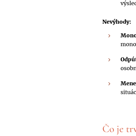
výsle
Nevýhody:
Mono
monot
Odpút
osobn
Menej
situá
Čo je tr