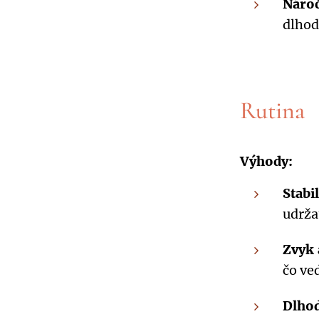
Nároč
dlhod
Rutina
Výhody:
Stabi
udrža
Zvyk 
čo ve
Dlho