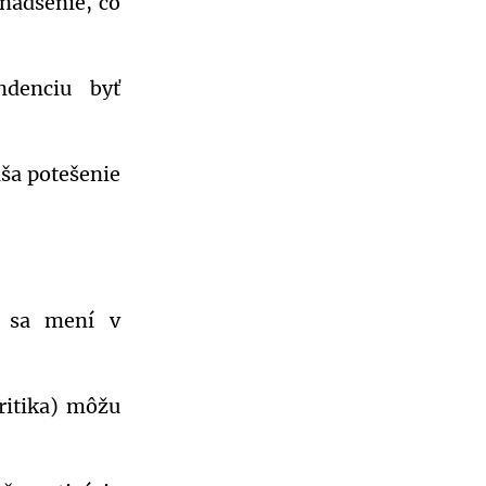
nadšenie, čo
ndenciu byť
áša potešenie
o sa mení v
ritika) môžu