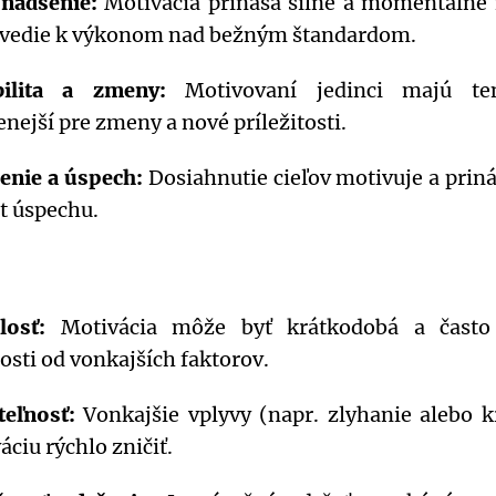
 nadšenie:
Motivácia prináša silné a momentálne 
 vedie k výkonom nad bežným štandardom.
bilita a zmeny:
Motivovaní jedinci majú te
enejší pre zmeny a nové príležitosti.
enie a úspech:
Dosiahnutie cieľov motivuje a prin
it úspechu.
losť:
Motivácia môže byť krátkodobá a čast
losti od vonkajších faktorov.
teľnosť:
Vonkajšie vplyvy (napr. zlyhanie alebo k
áciu rýchlo zničiť.