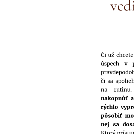
ved
Či už chcete
úspech v p
pravdepodobn
či sa spolie
na rutin
nakopnúť a
rýchlo vyp
pôsobiť mo
nej sa dos
Ktorý prístu