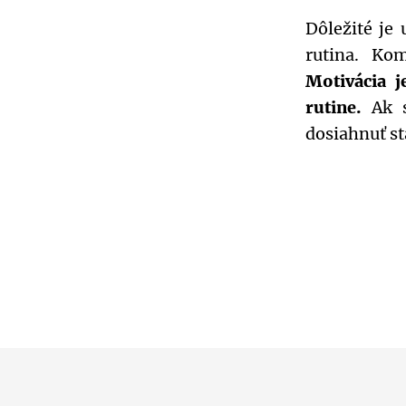
Dôležité je 
rutina. Ko
Motivácia j
rutine.
Ak s
dosiahnuť st