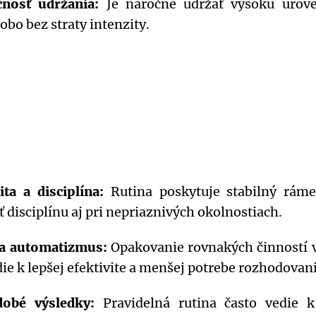
nosť udržania:
Je náročné udržať vysokú úrove
obo bez straty intenzity.
lita a disciplína:
Rutina poskytuje stabilný rám
ť disciplínu aj pri nepriaznivých okolnostiach.
a automatizmus:
Opakovanie rovnakých činností v
die k lepšej efektivite a menšej potrebe rozhodovani
dobé výsledky:
Pravidelná rutina často vedie 