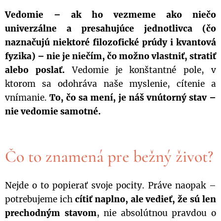
Vedomie – ak ho vezmeme ako niečo
univerzálne a presahujúce jednotlivca (čo
naznačujú niektoré filozofické prúdy i kvantová
fyzika) – nie je niečím, čo možno vlastniť, stratiť
alebo poslať.
Vedomie je konštantné pole, v
ktorom sa odohráva naše myslenie, cítenie a
vnímanie.
To, čo sa mení, je náš vnútorný stav –
nie vedomie samotné.
Čo to znamená pre bežný život?
Nejde o to popierať svoje pocity. Práve naopak –
potrebujeme ich
cítiť naplno, ale vedieť, že sú len
prechodným stavom
, nie absolútnou pravdou o