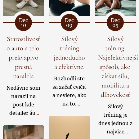
Dec
Dec
Dec
10
09
05
Starostlivosť
Silový
Silový
o auto a telo:
tréning
tréning:
prekvapivo
jednoducho
Najefektívnejší
presná
a efektívne.
spôsob, ako
paralela
získať silu,
Rozhodli ste
mobilitu a
sa začať cvičiť
Nedávno som
dlhovekosť
a neviete, ako
narazil na
na to.
post kde
Silový
Premýšľate,
detailer áut
tréning je
kde začať,
hovoril, že
dnes jednou z
aké cviky si
niektoré
najviac
vybrať a ako
vozidlá prídu