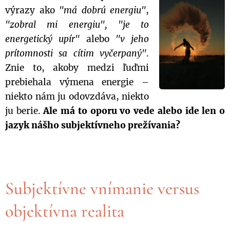
výrazy ako
"má dobrú energiu"
,
"zobral mi energiu", "je to
energetický upír"
alebo
"v jeho
prítomnosti sa cítim vyčerpaný"
.
Znie to, akoby medzi ľuďmi
prebiehala výmena energie –
niekto nám ju odovzdáva, niekto
ju berie.
Ale má to oporu vo vede alebo ide len o
jazyk nášho subjektívneho prežívania?
Subjektívne vnímanie versus
objektívna realita