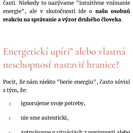
časti. Niekedy to nazývame "intuitívne vnímanie
energie", ale v skutočnosti ide o
našu osobnú
reakciu na správanie a výzor druhého človeka
.
Energetickí upíri" alebo vlastná
neschopnosť nastaviť hranice?
Pocit, že nám niekto "berie energiu", často súvisí
s tým, že:
ignorujeme svoje potreby,
nie sme autentickí,
zotrvávame v situáciách z povinnosti alebo