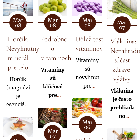
Mar
Mar
Mar
Mar
08
08
08
07
Horčík:
Podrobne
Dôležitosť
Vláknina:
Nevyhnutný
o
vitamínov
Nenahradit
minerál
vitaminoch
súčasť
Vitamíny
pre telo
zdravej
sú
Vitamíny
nevyhnutné
výživy
sú
Horčík
pre
kľúčové
(magnézium)
Vláknina
správne
pre
je
je často
fungovanie
zdravie,
esenciálny
prehliadan
ľudského
no
minerál,
no
organizmu.
dôležitá
ktorý sa
Mar
mimoriadn
06
Podieľajú
je ich
podieľa
Mar
dôležitou
sa na
07
správna
na viac